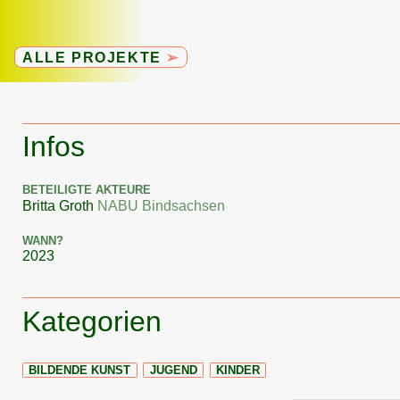
ALLE PROJEKTE
➢
Infos
BETEILIGTE AKTEURE
Britta Groth
NABU Bindsachsen
WANN?
2023
+
Kategorien
−
BILDENDE KUNST
JUGEND
KINDER