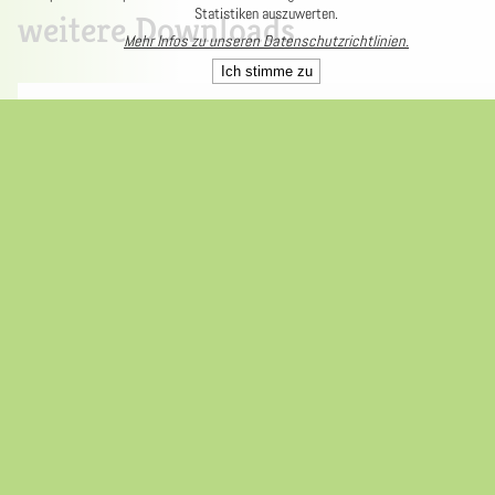
Statistiken auszuwerten.
weitere Downloads
Mehr Infos zu unseren Datenschutzrichtlinien.
Ich stimme zu
Evaluation LandKulturPerlen
2017
FINAL_EVALUATION_LANDKULTURPER
DOWNLOAD
LEN.PDF
➢
Fragebogen KulturPerlenKette
KULTURPERLENKETTE_FRAGEBOGEN.
DOWNLOAD
PDF
➢