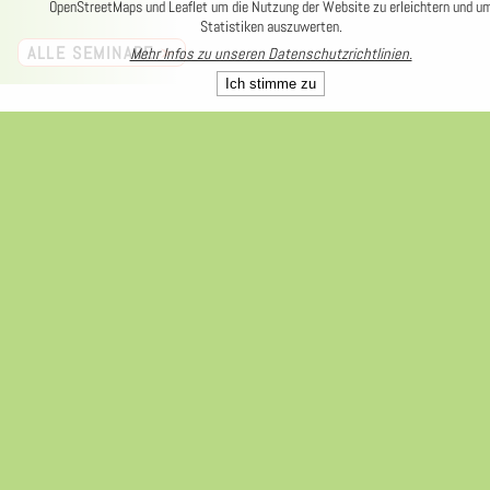
OpenStreetMaps und Leaflet um die Nutzung der Website zu erleichtern und u
Statistiken auszuwerten.
ALLE SEMINARE
➢
Mehr Infos zu unseren Datenschutzrichtlinien.
Ich stimme zu
Infos
REFERENT*INNEN
Tino Braunschweig
Dipl.-Kaufmann
WANN?
Mittwoch,
25.08.2021
17:00 - 20:00 Uhr