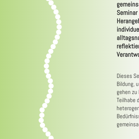
gemeins
Seminar 
Herange
individu
alltagsn
reflekti
Verantwo
Dieses Se
Bildung, 
gehen zu 
Teilhabe 
heterogen
Bedürfnis
gemeinsam