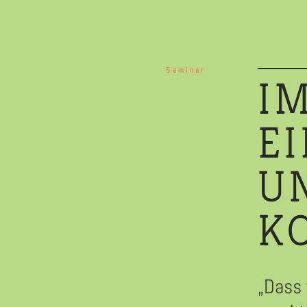
Seminar
IM
E
U
K
„Dass 