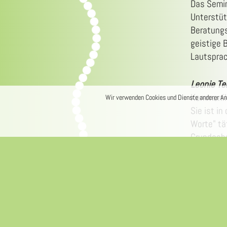
Das Semin
Unterstüt
Beratungs
geistige 
Lautsprac
Leonie Te
Kommunik
Wir verwenden Cookies und Dienste anderer Anb
Sie ist i
Worte" tä
Grundschu
Kommunika
(andere-w
Der Works
organisier