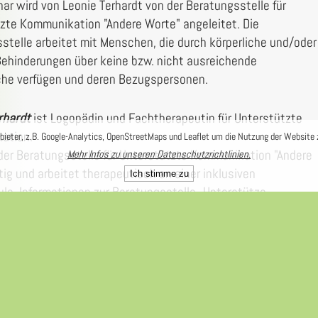
ar wird von Leonie Terhardt von der Beratungsstelle für
zte Kommunikation "Andere Worte" angeleitet. Die
stelle arbeitet mit Menschen, die durch körperliche und/oder
Behinderungen über keine bzw. nicht ausreichende
he verfügen und deren Bezugspersonen.
rhardt
ist Logopädin und Fachtherapeutin für Unterstützte
ation.
ieter, z.B. Google-Analytics, OpenStreetMaps und Leaflet um die Nutzung der Website 
n der Beratungsstelle für Unterstützte Kommunikation "Andere
Mehr Infos zu unseren Datenschutzrichtlinien.
tig und arbeitet therapeutisch an einer inklusiven
Ich stimme zu
le. Informationen zur Beratungsstelle „Unterstütze
tion“ finden Sie hier: andere Worte - Herzlich Willkommen
orte.de)
hop wird von der Kulturkoffer Koordinierungsstelle
t.