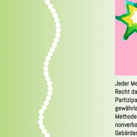
Jeder Me
Recht da
Partizip
gewährle
Methoden
nonverba
Gebärden