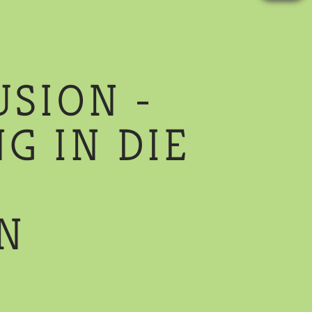
USION -
G IN DIE
N