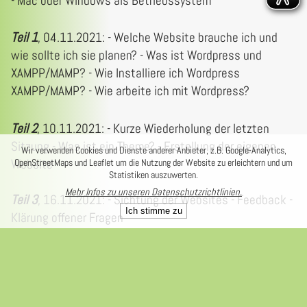
- Mac oder Windows als Betriebssystem
Teil 1
, 04.11.2021: - Welche Website brauche ich und
wie sollte ich sie planen? - Was ist Wordpress und
XAMPP/MAMP? - Wie Installiere ich Wordpress
XAMPP/MAMP? - Wie arbeite ich mit Wordpress?
Teil 2
, 10.11.2021: - Kurze Wiederholung der letzten
Sitzung - Was ist ein Theme? - Erstellung der eigenen
Wir verwenden Cookies und Dienste anderer Anbieter, z.B. Google-Analytics,
Website
OpenStreetMaps und Leaflet um die Nutzung der Website zu erleichtern und um
Statistiken auszuwerten.
Mehr Infos zu unseren Datenschutzrichtlinien.
Teil 3
, 16.11.2021: - Sichtung der Websites - Feedback -
Ich stimme zu
Klärung offener Fragen
ALLE SEMINARE
➢