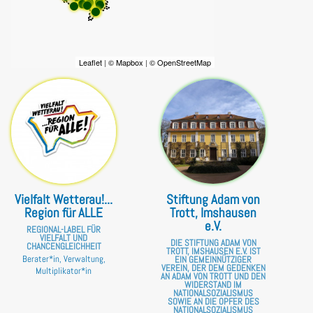
Leaflet
|
© Mapbox
|
© OpenStreetMap
Vielfalt Wetterau!...
Stiftung Adam von
Region für ALLE
Trott, Imshausen
e.V.
REGIONAL-LABEL FÜR
VIELFALT UND
DIE STIFTUNG ADAM VON
CHANCENGLEICHHEIT
TROTT, IMSHAUSEN E.V. IST
Berater*in, Verwaltung,
EIN GEMEINNÜTZIGER
VEREIN, DER DEM GEDENKEN
Multiplikator*in
AN ADAM VON TROTT UND DEN
WIDERSTAND IM
NATIONALSOZIALISMUS
SOWIE AN DIE OPFER DES
NATIONALSOZIALISMUS