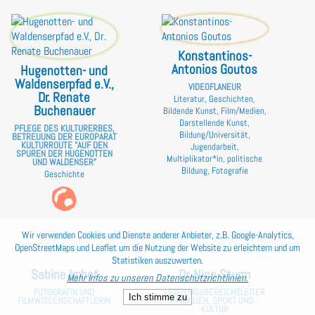
Konstantinos-
Antonios Goutos
Hugenotten- und
Waldenserpfad e.V.,
VIDEOFLANEUR
Dr. Renate
Literatur, Geschichten,
Buchenauer
Bildende Kunst, Film/Medien,
Darstellende Kunst,
PFLEGE DES KULTURERBES,
Bildung/Universität,
BETREUUNG DER EUROPARAT
KULTURROUTE "AUF DEN
Jugendarbeit,
SPUREN DER HUGENOTTEN
Multiplikator*in, politische
UND WALDENSER"
Bildung, Fotografie
Geschichte
Wir verwenden Cookies und Dienste anderer Anbieter, z.B. Google-Analytics,
OpenStreetMaps und Leaflet um die Nutzung der Website zu erleichtern und um
Statistiken auszuwerten.
Sabine Imhof
Dr. Nico Sturm
Mehr Infos zu unseren Datenschutzrichtlinien.
FOTOGRAFIN UND
LEISTUNGSBEREICHSLEITER
Ich stimme zu
FILMWISSENSCHAFTLERIN
FAMILIEN, SPORT UND
KULTUR