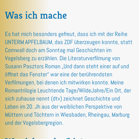
Was ich mache
Es hat mich besonders gefreut, dass ich mit der Reihe
UNTERM APFELBAUM, das ZDF überzeugen konnte, statt
Cornwall doch am Sonntag mal Geschichten im
Vogelsberg zu erzählen. Die Literaturverfilmung von
Susann Pasztors Roman „Und dann steht einer auf und
öffnet das Fenster“ war eine der berührendsten
Verfilmungen, bei denen ich mitwirken konnte. Meine
Romantrilogie Leuchtende Tage/WildeJahre/Ein Ort, der
sich zuhause nennt (dtv) zeichnet Geschichte und
Leben im 20. Jh aus der weiblichen Perspektive von
Müttern und Töchtern in Wiesbaden, Rheingau, Marburg
und der Vogelsbergregion.