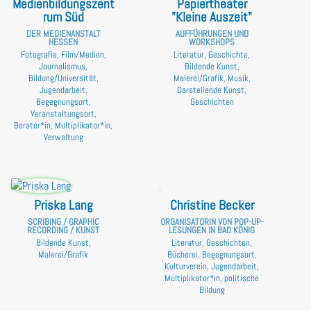
Medienbildungszent
Papiertheater
rum Süd
"Kleine Auszeit"
DER MEDIENANSTALT
AUFFÜHRUNGEN UND
HESSEN
WORKSHOPS
Fotografie, Film/Medien,
Literatur, Geschichte,
Journalismus,
Bildende Kunst,
Bildung/Universität,
Malerei/Grafik, Musik,
Jugendarbeit,
Darstellende Kunst,
Begegnungsort,
Geschichten
Veranstaltungsort,
Berater*in, Multiplikator*in,
Verwaltung
Priska Lang
Christine Becker
SCRIBING / GRAPHIC
ORGANISATORIN VON POP-UP-
RECORDING / KUNST
LESUNGEN IN BAD KÖNIG
Bildende Kunst,
Literatur, Geschichten,
Malerei/Grafik
Bücherei, Begegnungsort,
Kulturverein, Jugendarbeit,
Multiplikator*in, politische
Bildung