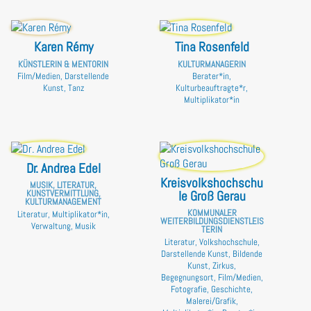
Karen Rémy
Tina Rosenfeld
KÜNSTLERIN & MENTORIN
KULTURMANAGERIN
Film/Medien, Darstellende
Berater*in,
Kunst, Tanz
Kulturbeauftragte*r,
Multiplikator*in
Dr. Andrea Edel
Kreisvolkshochschu
MUSIK, LITERATUR,
le Groß Gerau
KUNSTVERMITTLUNG,
KULTURMANAGEMENT
KOMMUNALER
Literatur, Multiplikator*in,
WEITERBILDUNGSDIENSTLEIS
Verwaltung, Musik
TERIN
Literatur, Volkshochschule,
Darstellende Kunst, Bildende
Kunst, Zirkus,
Begegnungsort, Film/Medien,
Fotografie, Geschichte,
Malerei/Grafik,