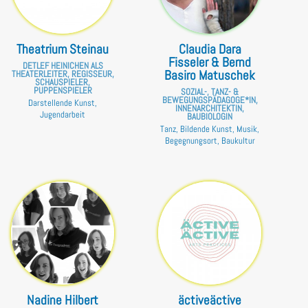
Theatrium Steinau
Claudia Dara
Fisseler & Bernd
DETLEF HEINICHEN ALS
Basiro Matuschek
THEATERLEITER, REGISSEUR,
SCHAUSPIELER,
PUPPENSPIELER
SOZIAL-, TANZ- &
BEWEGUNGSPÄDAGOGE*IN,
Darstellende Kunst,
INNENARCHITEKTIN,
Jugendarbeit
BAUBIOLOGIN
Tanz, Bildende Kunst, Musik,
Begegnungsort, Baukultur
Nadine Hilbert
äctiveäctive