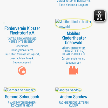
Multiplikator*in, Berater*in,
Tanz, Veranstaltungsort
Förderverein Kloster
Flechtdorf e.V.
Mobiles
Kindertheater
"ALTES BEWAHREN UND
Odenwald
NEUES INTEGRIEREN"
Geschichte,
MÄRCHENTHEATER,
Bildung/Universität,
CLOWNTHEATER,
Baukultur, Veranstaltungsort,
THEATERPROJEKTE
Geschichten, Musik,
Darstellende Kunst,
Begegnungsort
Jugendarbeit
Gerhard Schaubach
Andrea Sandow
PIANIST-WOHNZIMMER-
FACHBEREICHSLEITERIN
KONZERT & MEHR
KULTUR