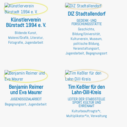
DIZ Stadtallendorf
Künstlerverein
GEDENK- UND
Bürstadt 1994 e. V.
FORSCHUNGSSTÄTTE
Geschichte,
Bildende Kunst,
Bildung/Universität,
Malerei/Grafik, Literatur,
Kulturverein, Museum,
Fotografie, Jugendarbeit
politische Bildung,
Veranstaltungsort,
Jugendarbeit, Begegnungsort
Benjamin Reimer
Tim Keßler für den
und Eva Maurer
Lahn-Dill-Kreis
JUGENDSOZIALARBEIT
LEITER DER STABSSTELLE
SPORT, KULTUR UND
Begegnungsort, Jugendarbeit
EHRENAMT
Kulturbeauftragte*r,
Multiplikator*in, Verwaltung