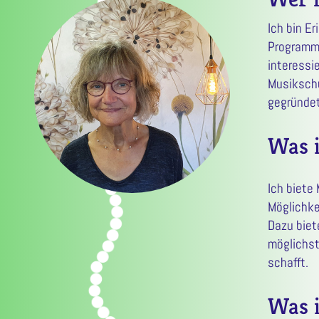
Ich bin E
Programms
interessi
Musikschu
gegründet
Was 
Ich biete
Möglichke
Dazu biete
möglichst
schafft.
Was i