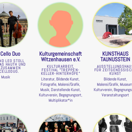
 Cello Duo
Kulturgemeinschaft
KUNSTHAUS
Witzenhausen e.V.
TAUNUSSTEIN
ND LEO STOLL
IAS HAUTH UND
KULTURARBEIT,
AUSSTELLUNGSHAU
 ZUSAMMEN
FESTIVAL "TREPPEN-
FÜR ZEITGENÖSSISC
CELLODUO.
KELLER-HINTERHÖFE"
KUNST
Musik
Literatur, Bildende Kunst,
Bildende Kunst,
Fotografie, Malerei/Grafik,
Malerei/Grafik, Museum
Musik, Darstellende Kunst,
Kulturverein, Begegnungs
Kulturverein, Begegnungsort,
Veranstaltungsort
Multiplikator*in