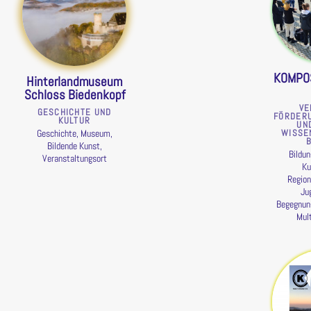
KOMPO
Hinterlandmuseum
Schloss Biedenkopf
VE
GESCHICHTE UND
FÖRDER
KULTUR
UN
Geschichte, Museum,
WISSE
Bildende Kunst,
Bildun
Veranstaltungsort
Ku
Region
Ju
Begegnung
Mult