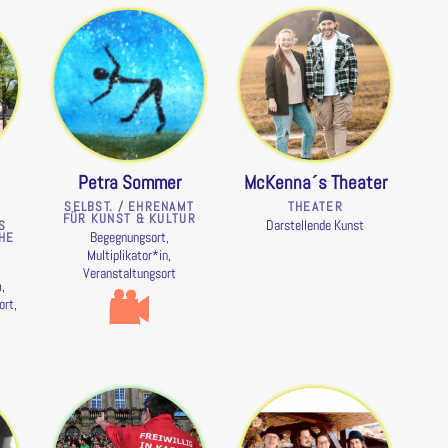
Petra Sommer
McKenna´s Theater
SELBST. / EHRENAMT
THEATER
FÜR KUNST & KULTUR
Darstellende Kunst
S
Begegnungsort,
HE
Multiplikator*in,
Veranstaltungsort
,
ort,