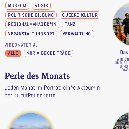
MUSEUM
MUSIK
POLITISCHE BILDUNG
QUEERE KULTUR
REGIONALMANAGER*IN
TANZ
VERANSTALTUNGSORT
VERWALTUNG
VIDEOMATERIAL
Das
ALLE
NUR VIDEOBEITRÄGE
WIR SI
UND EL
SIND
DAS
Perle des Monats
Jeden Monat im Porträt: ein*e Akteur*in
der KulturPerlenKette.