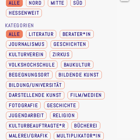
ALLE
NORD
MITTE
SÜD
HESSENWEIT
KATEGORIEN
ALLE
LITERATUR
BERATER*IN
JOURNALISMUS
GESCHICHTEN
KULTURVEREIN
ZIRKUS
VOLKSHOCHSCHULE
BAUKULTUR
BEGEGNUNGSORT
BILDENDE KUNST
BILDUNG/UNIVERSITÄT
DARSTELLENDE KUNST
FILM/MEDIEN
FOTOGRAFIE
GESCHICHTE
JUGENDARBEIT
RELIGION
KULTURBEAUFTRAGTE*R
BÜCHEREI
MALEREI/GRAFIK
MULTIPLIKATOR*IN