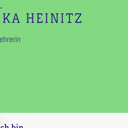
IKA HEINITZ
ehrerin
ch bin