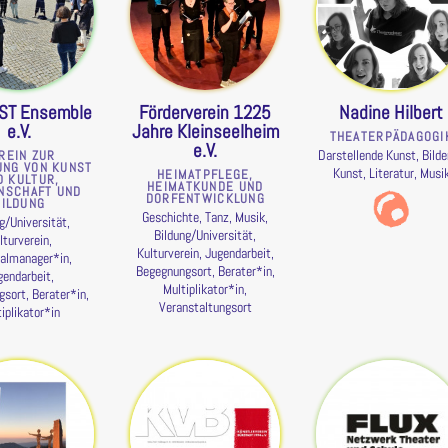
ST Ensemble
Förderverein 1225
Nadine Hilbert
e.V.
Jahre Kleinseelheim
THEATERPÄDAGOGI
e.V.
Darstellende Kunst, Bild
REIN ZUR
UNG VON KUNST
Kunst, Literatur, Musi
HEIMATPFLEGE,
D KULTUR,
HEIMATKUNDE UND
NSCHAFT UND
DORFENTWICKLUNG
BILDUNG
Geschichte, Tanz, Musik,
g/Universität,
Bildung/Universität,
lturverein,
Kulturverein, Jugendarbeit,
almanager*in,
Begegnungsort, Berater*in,
gendarbeit,
Multiplikator*in,
sort, Berater*in,
Veranstaltungsort
iplikator*in