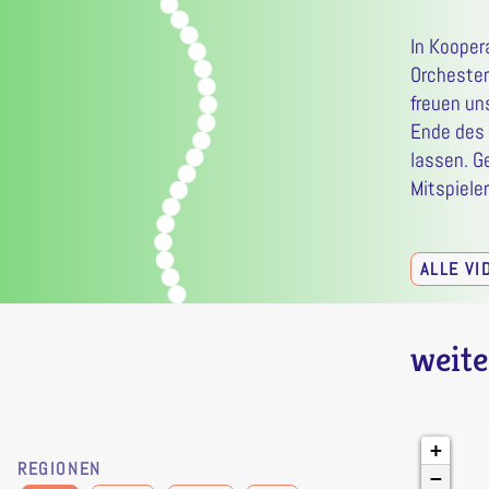
In Kooper
Orchester
freuen un
Ende des 
lassen. G
Mitspiele
ALLE V
weite
+
REGIONEN
−