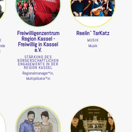
Freiwilligenzentrum
Reelin` TarKatz
Region Kassel -
K
MUSIK
Freiwillig in Kassel
ende
Musik
e.V.
k
STÄRKUNG DES
BÜRGERSCHAFTLICHEN
ENGAGEMENTS IN DER
REGION KASSEL
Regionalmanager*in,
Multiplikator*in