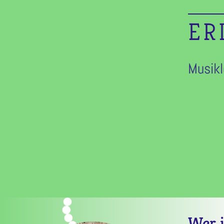
ER
Musikl
Wer i