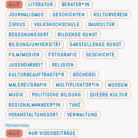
ALLE
LITERATUR
BERATER*IN
JOURNALISMUS
GESCHICHTEN
KULTURVEREIN
ZIRKUS
VOLKSHOCHSCHULE
BAUKULTUR
BEGEGNUNGSORT
BILDENDE KUNST
BILDUNG/UNIVERSITÄT
DARSTELLENDE KUNST
FILM/MEDIEN
FOTOGRAFIE
GESCHICHTE
JUGENDARBEIT
RELIGION
KULTURBEAUFTRAGTE*R
BÜCHEREI
MALEREI/GRAFIK
MULTIPLIKATOR*IN
MUSEUM
MUSIK
POLITISCHE BILDUNG
QUEERE KULTUR
REGIONALMANAGER*IN
TANZ
VERANSTALTUNGSORT
VERWALTUNG
VIDEOMATERIAL
ALLE
NUR VIDEOBEITRÄGE