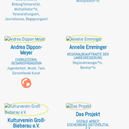
Multiplikator*in
Bildung/Universität,
Multiplikator*in,
Veranstaltungsort,
Journalismus, Begegnungsort
Andrea Dippon-
Annelie Emminger
Meyer
REGIONALBEAUFTRAGTE DER
LANDESREGIERUNG
CHORLEITERIN,
Regionalmanager*in,
GESANGSPÄDAGOGIN
Berater*in
Jugendarbeit, Musik, Tanz,
Darstellende Kunst
Das Projekt
Kulturverein Groß-
SOZIALE ARBEIT
Bieberau e.V.
ESCHENBURG DIETZHÖLZTAL
E.V.