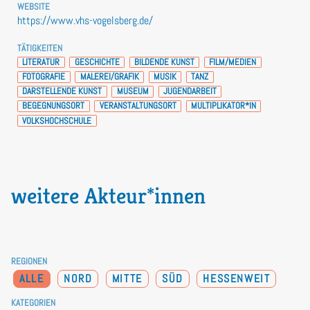
WEBSITE
https://www.vhs-vogelsberg.de/
TÄTIGKEITEN
LITERATUR
GESCHICHTE
BILDENDE KUNST
FILM/MEDIEN
FOTOGRAFIE
MALEREI/GRAFIK
MUSIK
TANZ
DARSTELLENDE KUNST
MUSEUM
JUGENDARBEIT
BEGEGNUNGSORT
VERANSTALTUNGSORT
MULTIPLIKATOR*IN
VOLKSHOCHSCHULE
weitere Akteur*innen
REGIONEN
ALLE
NORD
MITTE
SÜD
HESSENWEIT
KATEGORIEN