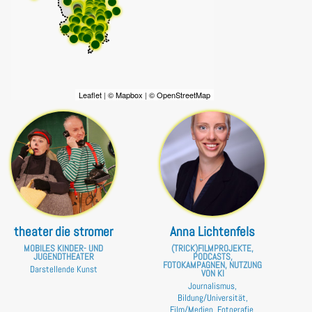
Leaflet
|
© Mapbox
|
© OpenStreetMap
theater die stromer
Anna Lichtenfels
MOBILES KINDER- UND
(TRICK)FILMPROJEKTE,
JUGENDTHEATER
PODCASTS,
FOTOKAMPAGNEN, NUTZUNG
Darstellende Kunst
VON KI
Journalismus,
Bildung/Universität,
Film/Medien, Fotografie,