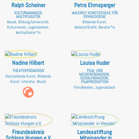
Ralph Scheiner
Petra Ehrnsperger
KULTURMANAGER,
MALEREI/ KUNSTSCHULE FÜR
MULTIPLIKATOR
ERWACHSENE
Musik, Bildung/Universität,
Bildende Kunst,
Kulturverein, Jugendarbeit,
Malerei/Grafik, Berater*in
Multiplikator*in
Nadine Hilbert
Louisa Huder
THEATERPÄDAGOGIK
FILM- UND
MEDIENPÄDAGOGIK,
Darstellende Kunst, Bildende
SOZIALPÄDAGOGIK,
Kunst, Literatur, Musik
FILMPRODUKTION
Film/Medien, Jugendarbeit
Freundeskreis
Landesstiftung
Schloss Hungen e.V.
„Miteinander in