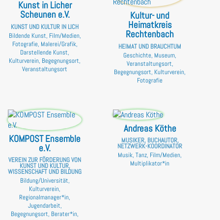
Kunst in Licher
Scheunen e.V.
Kultur- und
Heimatkreis
KUNST UND KULTUR IN LICH
Rechtenbach
Bildende Kunst, Film/Medien,
Fotografie, Malerei/Grafik,
HEIMAT UND BRAUCHTUM
Darstellende Kunst,
Geschichte, Museum,
Kulturverein, Begegnungsort,
Veranstaltungsort,
Veranstaltungsort
Begegnungsort, Kulturverein,
Fotografie
Andreas Köthe
KOMPOST Ensemble
MUSIKER, BUCHAUTOR,
e.V.
NETZWERK-KOORDINATOR
Musik, Tanz, Film/Medien,
VEREIN ZUR FÖRDERUNG VON
Multiplikator*in
KUNST UND KULTUR,
WISSENSCHAFT UND BILDUNG
Bildung/Universität,
Kulturverein,
Regionalmanager*in,
Jugendarbeit,
Begegnungsort, Berater*in,