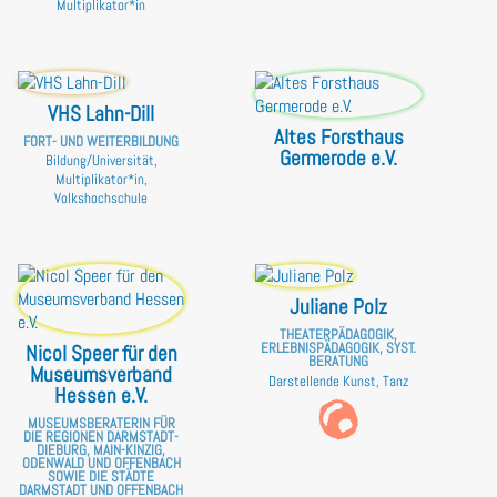
Multiplikator*in
VHS Lahn-Dill
Altes Forsthaus
FORT- UND WEITERBILDUNG
Germerode e.V.
Bildung/Universität,
Multiplikator*in,
Volkshochschule
Juliane Polz
THEATERPÄDAGOGIK,
ERLEBNISPÄDAGOGIK, SYST.
Nicol Speer für den
BERATUNG
Museumsverband
Darstellende Kunst, Tanz
Hessen e.V.
MUSEUMSBERATERIN FÜR
DIE REGIONEN DARMSTADT-
DIEBURG, MAIN-KINZIG,
ODENWALD UND OFFENBACH
SOWIE DIE STÄDTE
DARMSTADT UND OFFENBACH