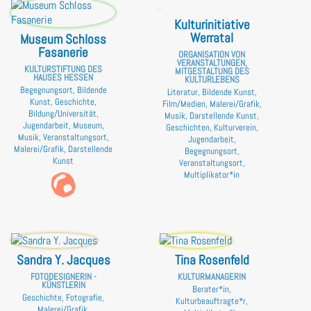
Kulturinitiative
Werratal
Museum Schloss
Fasanerie
ORGANISATION VON
VERANSTALTUNGEN,
KULTURSTIFTUNG DES
MITGESTALTUNG DES
HAUSES HESSEN
KULTURLEBENS
Begegnungsort, Bildende
Literatur, Bildende Kunst,
Kunst, Geschichte,
Film/Medien, Malerei/Grafik,
Bildung/Universität,
Musik, Darstellende Kunst,
Jugendarbeit, Museum,
Geschichten, Kulturverein,
Musik, Veranstaltungsort,
Jugendarbeit,
Malerei/Grafik, Darstellende
Begegnungsort,
Kunst
Veranstaltungsort,
Multiplikator*in
Sandra Y. Jacques
Tina Rosenfeld
FOTODESIGNERIN -
KULTURMANAGERIN
KÜNSTLERIN
Berater*in,
Geschichte, Fotografie,
Kulturbeauftragte*r,
Malerei/Grafik,