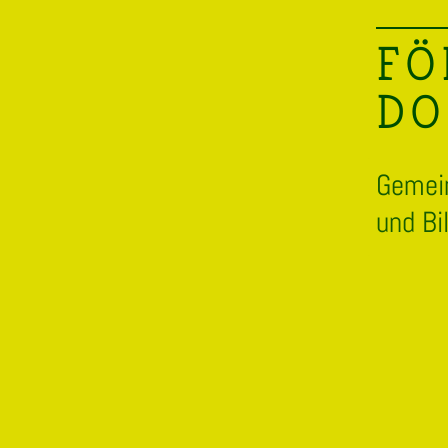
FÖ
DO
Gemein
und Bi