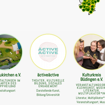
ukirchen e.V.
äctiveäctive
Kulturkreis
Büdingen e.V.
TALTUNGEN IM
THEATER, KULTURELLE
ARTEN DES
BILDUNG, SOZIALES
VERANSTALTUNGSOR
IPPHEILBAD
ENGAGEMENT
KLEINKUNST, MUSIK
nstaltungsort
Darstellende Kunst,
LITERATUR,
MULTIPLIKATOR*I
Bildung/Universität
Literatur, Multiplikator*
Veranstaltungsort, Mus