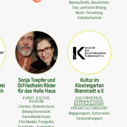
Malerei/Grafik, Geschichten,
Tanz, politische Bildung,
Musik, Verwaltung,
Volkshochschule
Sonja Toepfer und
Kultur im
rei
Dr.Friedhelm Röder
Klostergarten
ch
für das Holla Haus
Ilbenstadt e.V.
KUNST, KULTUR,
KULTURVEREIN,
BILDUNG
DENKMALPFLEGE,
BEGEGNUNGSORT,
Literatur, Bildende Kunst,
VERANSTALTUNGSORT
Bildung/Universität,
Begegnungsort, Kulturverein,
Darstellende Kunst,
Veranstaltungsort
Film/Medien, Fotografie,
Geschichte, Jugendarbeit,