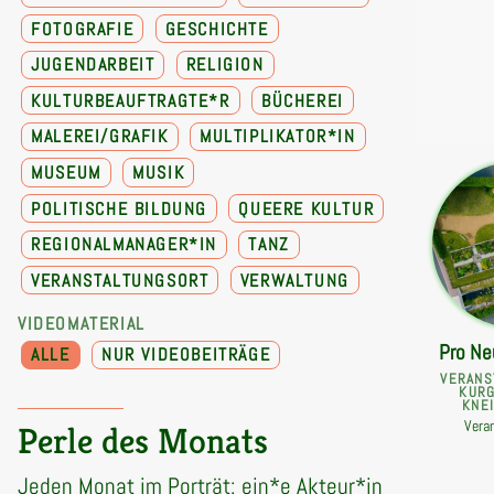
FOTOGRAFIE
GESCHICHTE
JUGENDARBEIT
RELIGION
KULTURBEAUFTRAGTE*R
BÜCHEREI
MALEREI/GRAFIK
MULTIPLIKATOR*IN
MUSEUM
MUSIK
POLITISCHE BILDUNG
QUEERE KULTUR
REGIONALMANAGER*IN
TANZ
VERANSTALTUNGSORT
VERWALTUNG
VIDEOMATERIAL
Pro Ne
ALLE
NUR VIDEOBEITRÄGE
VERANS
KURG
KNE
Vera
Perle des Monats
Jeden Monat im Porträt: ein*e Akteur*in