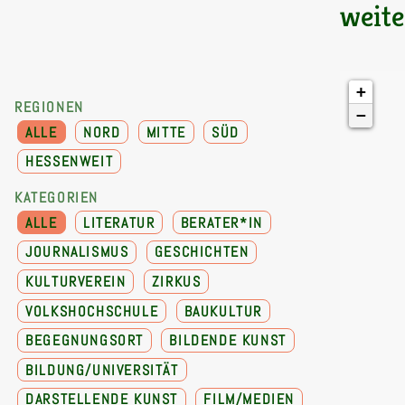
weite
+
REGIONEN
−
ALLE
NORD
MITTE
SÜD
HESSENWEIT
KATEGORIEN
ALLE
LITERATUR
BERATER*IN
JOURNALISMUS
GESCHICHTEN
KULTURVEREIN
ZIRKUS
VOLKSHOCHSCHULE
BAUKULTUR
BEGEGNUNGSORT
BILDENDE KUNST
BILDUNG/UNIVERSITÄT
DARSTELLENDE KUNST
FILM/MEDIEN