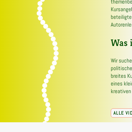
themenbe
Kursangeb
beteiligte
Autorenle
Was i
Wir suche
politisch
breites K
eines kle
kreativen
ALLE V