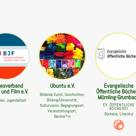
esverband
Ubuntu e.V.
Evangelische
und Film e.V.
Öffentliche Büche
Bildende Kunst, Geschichten,
Mümling-Grumba
Bildung/Universität,
ien, Jugendarbeit
EV. ÖFFENTLICHE
Kulturverein, Begegnungsort,
BÜCHEREI
Veranstaltungsort,
Bücherei, Literatur
Berater*in