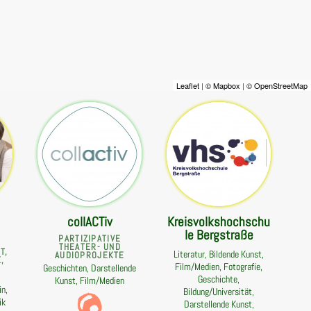
Leaflet
|
© Mapbox
|
© OpenStreetMap
collACTiv
Kreisvolkshochschu
le Bergstraße
PARTIZIPATIVE
THEATER- UND
T,
Literatur, Bildende Kunst,
AUDIOPROJEKTE
,
Film/Medien, Fotografie,
Geschichten, Darstellende
N
Geschichte,
Kunst, Film/Medien
in,
Bildung/Universität,
ik
Darstellende Kunst,