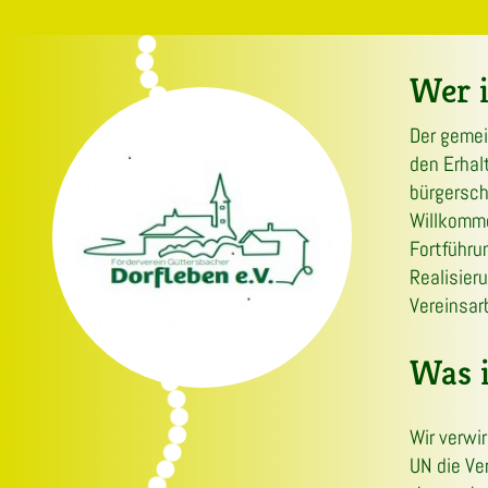
Wer i
Der gemei
den Erhal
bürgersch
Willkomme
Fortführu
Realisier
Vereinsar
Was 
Wir verwi
UN die Ve