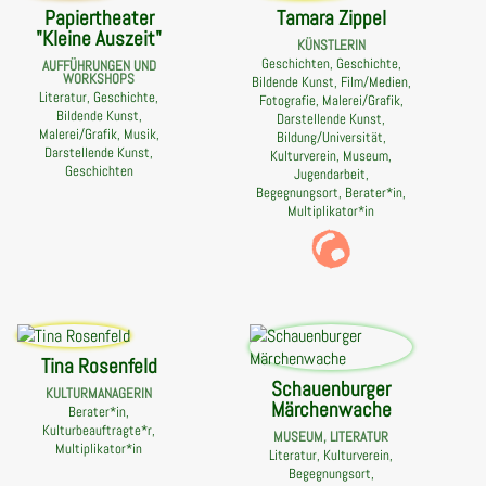
Papiertheater
Tamara Zippel
"Kleine Auszeit"
KÜNSTLERIN
Geschichten, Geschichte,
AUFFÜHRUNGEN UND
WORKSHOPS
Bildende Kunst, Film/Medien,
Literatur, Geschichte,
Fotografie, Malerei/Grafik,
Bildende Kunst,
Darstellende Kunst,
Malerei/Grafik, Musik,
Bildung/Universität,
Darstellende Kunst,
Kulturverein, Museum,
Geschichten
Jugendarbeit,
Begegnungsort, Berater*in,
Multiplikator*in
Tina Rosenfeld
Schauenburger
KULTURMANAGERIN
Märchenwache
Berater*in,
Kulturbeauftragte*r,
MUSEUM, LITERATUR
Multiplikator*in
Literatur, Kulturverein,
Begegnungsort,