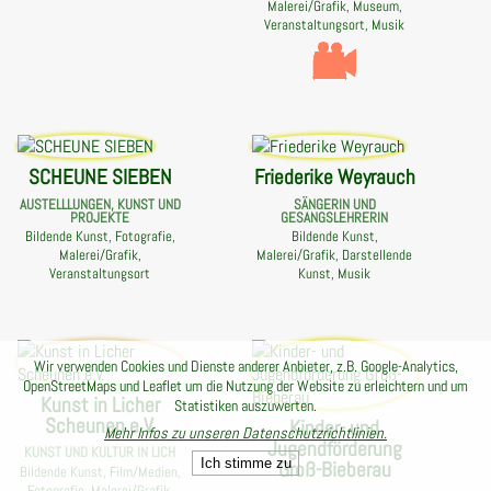
Malerei/Grafik, Museum,
Veranstaltungsort, Musik
SCHEUNE SIEBEN
Friederike Weyrauch
AUSTELLLUNGEN, KUNST UND
SÄNGERIN UND
PROJEKTE
GESANGSLEHRERIN
Bildende Kunst, Fotografie,
Bildende Kunst,
Malerei/Grafik,
Malerei/Grafik, Darstellende
Veranstaltungsort
Kunst, Musik
Wir verwenden Cookies und Dienste anderer Anbieter, z.B. Google-Analytics,
OpenStreetMaps und Leaflet um die Nutzung der Website zu erleichtern und um
Kunst in Licher
Statistiken auszuwerten.
Scheunen e.V.
Kinder- und
Mehr Infos zu unseren Datenschutzrichtlinien.
Jugendförderung
KUNST UND KULTUR IN LICH
Ich stimme zu
Groß-Bieberau
Bildende Kunst, Film/Medien,
Fotografie, Malerei/Grafik,