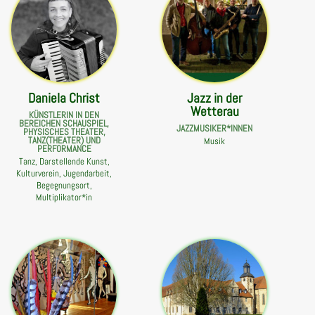
Daniela Christ
Jazz in der
Wetterau
KÜNSTLERIN IN DEN
BEREICHEN SCHAUSPIEL,
JAZZMUSIKER*INNEN
PHYSISCHES THEATER,
TANZ(THEATER) UND
Musik
PERFORMANCE
Tanz, Darstellende Kunst,
Kulturverein, Jugendarbeit,
Begegnungsort,
Multiplikator*in