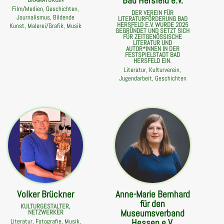
Bad Hersfeld e.V.
Film/Medien, Geschichten,
DER VEREIN FÜR
Journalismus, Bildende
LITERATURFÖRDERUNG BAD
HERSFELD E.V. WURDE 2025
Kunst, Malerei/Grafik, Musik
GEGRÜNDET UND SETZT SICH
FÜR ZEITGENÖSSISCHE
LITERATUR UND
AUTOR*INNEN IN DER
FESTSPIELSTADT BAD
HERSFELD EIN.
Literatur, Kulturverein,
Jugendarbeit, Geschichten
Volker Brückner
Anne-Marie Bernhard
für den
KULTURGESTALTER,
Museumsverband
NETZWERKER
Hessen e.V.
Literatur, Fotografie, Musik,