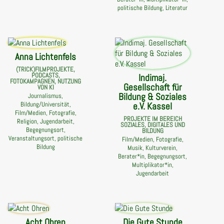
politische Bildung, Literatur
Anna Lichtenfels
(TRICK)FILMPROJEKTE,
PODCASTS,
Indimaj.
FOTOKAMPAGNEN, NUTZUNG
Gesellschaft für
VON KI
Bildung & Soziales
Journalismus,
e.V. Kassel
Bildung/Universität,
Film/Medien, Fotografie,
PROJEKTE IM BEREICH
Religion, Jugendarbeit,
SOZIALES, DIGITALES UND
Begegnungsort,
BILDUNG
Veranstaltungsort, politische
Film/Medien, Fotografie,
Bildung
Musik, Kulturverein,
Berater*in, Begegnungsort,
Multiplikator*in,
Jugendarbeit
Acht Ohren
Die Gute Stunde