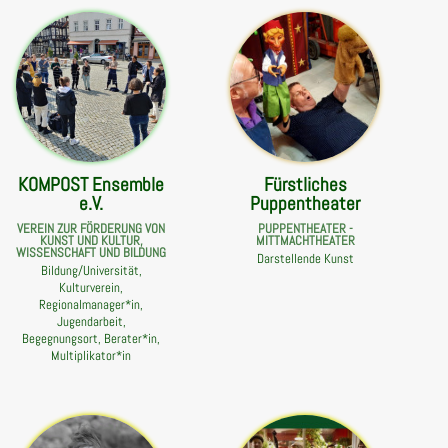
KOMPOST Ensemble
Fürstliches
e.V.
Puppentheater
VEREIN ZUR FÖRDERUNG VON
PUPPENTHEATER -
KUNST UND KULTUR,
MITTMACHTHEATER
WISSENSCHAFT UND BILDUNG
Darstellende Kunst
Bildung/Universität,
Kulturverein,
Regionalmanager*in,
Jugendarbeit,
Begegnungsort, Berater*in,
Multiplikator*in