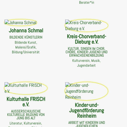
Berater*in
Johanna Schmal
Kreis-Chorverband-
BILDENDE KÜNSTLERIN
Dieburg e.V.
Bildende Kunst,
Malerei/Grafik,
KULTUR, SINGEN IM CHOR,
Bildung/Universität
CHÖRE, KINDER-JUGEND UND
ERWACHSENENBILDUNG
Kulturverein, Musik,
Jugendarbeit
Kulturhalle FRISCH
e.V.
Kinder-und-
Jugendförderung
AUSSERSCHULISCHE K
Reinheim
ULTURELLE BILDUNG VON J
UNG BIS ALT
ARBEIT MIT KINDERN UND
Literatur, Kulturverein,
JUGENDLICHEN