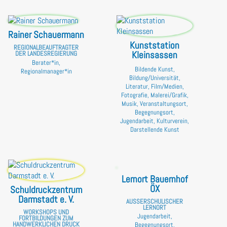
Rainer Schauermann
Kunststation
REGIONALBEAUFTRAGTER
Kleinsassen
DER LANDESREGIERUNG
Berater*in,
Bildende Kunst,
Regionalmanager*in
Bildung/Universität,
Literatur, Film/Medien,
Fotografie, Malerei/Grafik,
Musik, Veranstaltungsort,
Begegnungsort,
Jugendarbeit, Kulturverein,
Darstellende Kunst
Lernort Bauernhof
ÖX
Schuldruckzentrum
Darmstadt e. V.
AUSSERSCHULISCHER L
ERNORT
WORKSHOPS UND
Jugendarbeit,
FORTBILDUNGEN ZUM
HANDWERKLICHEN DRUCK
Begegnungsort,