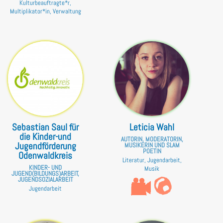
Kulturbeauftragte*r,
Multiplikator*in, Verwaltung
Sebastian Saul für
Leticia Wahl
die Kinder-und
AUTORIN, MODERATORIN,
Jugendförderung
MUSIKERIN UND SLAM
POETIN
Odenwaldkreis
Literatur, Jugendarbeit,
KINDER- UND
Musik
JUGEND(BILDUNGS)ARBEIT,
JUGENDSOZIALARBEIT
Jugendarbeit