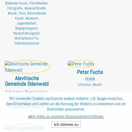
Bildende Kunst, Film/Medien,
Fotografie, Malerei/Grafik,
Musik, Tanz, Darstellende
Kunst, Museum,
Jugendarbeit,
Begegnungsort,
Veranstaltungsort,
Multiplikator*in,
Volkshochschule
Peter Fuchs
Alevitische
TENOR
Gemeinde Odenwald
Literatur, Musik
Kulturverein, Begegnungsort,
Veranstaltungsort, Tanz,
Wir verwenden Cookies und Dienste anderer Anbieter, z.B. Google-Analytics,
Musik, Fotografie,
OpenStreetMaps und Leaflet um die Nutzung der Website zu erleichtern und um
Jugendarbeit, Religion
Statistiken auszuwerten.
Mehr Infos zu unseren Datenschutzrichtlinien.
Ich stimme zu