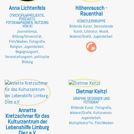
Anna Lichtenfels
Höhenrausch -
Rauenthal
(TRICK)FILMPROJEKTE,
PODCASTS,
KÜNSTLERGRUPPE
FOTOKAMPAGNEN, NUTZUNG
VON KI
Bildende Kunst, Darstellende
Journalismus,
Kunst, Literatur, Musik,
Bildung/Universität,
Malerei/Grafik, Jugendarbeit
Film/Medien, Fotografie,
Religion, Jugendarbeit,
Begegnungsort,
Veranstaltungsort, politische
Bildung
Dietmar Keitzl
GRAPHIK DESIGNER UND
FOTOGRAF
Bildende Kunst, Fotografie,
Annette
Malerei/Grafik, Kulturverein,
Kretzschmar für das
Jugendarbeit,
Kulturzentrum der
Multiplikator*in, Film/Medien
Lebenshilfe Limburg
Diez e.V.