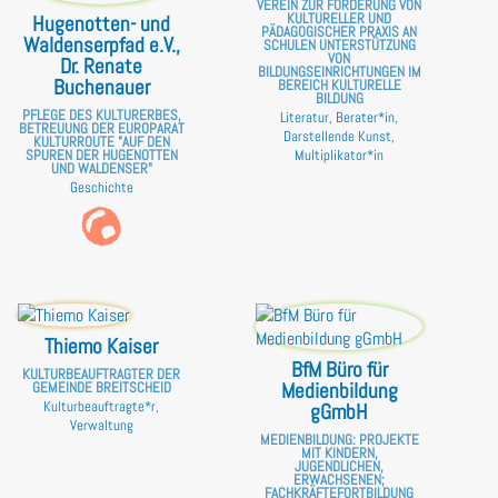
VEREIN ZUR FÖRDERUNG VON
KULTURELLER UND
Hugenotten- und
PÄDAGOGISCHER PRAXIS AN
Waldenserpfad e.V.,
SCHULEN UNTERSTÜTZUNG
VON
Dr. Renate
BILDUNGSEINRICHTUNGEN IM
Buchenauer
BEREICH KULTURELLE
BILDUNG
PFLEGE DES KULTURERBES,
Literatur, Berater*in,
BETREUUNG DER EUROPARAT
Darstellende Kunst,
KULTURROUTE "AUF DEN
SPUREN DER HUGENOTTEN
Multiplikator*in
UND WALDENSER"
Geschichte
Thiemo Kaiser
BfM Büro für
KULTURBEAUFTRAGTER DER
Medienbildung
GEMEINDE BREITSCHEID
Kulturbeauftragte*r,
gGmbH
Verwaltung
MEDIENBILDUNG: PROJEKTE
MIT KINDERN,
JUGENDLICHEN,
ERWACHSENEN;
FACHKRÄFTEFORTBILDUNG