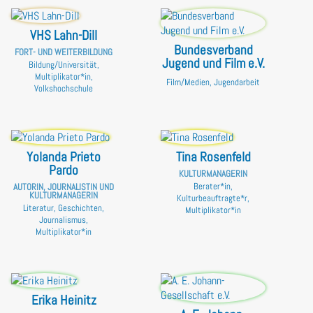
VHS Lahn-Dill
Bundesverband
FORT- UND WEITERBILDUNG
Jugend und Film e.V.
Bildung/Universität,
Multiplikator*in,
Film/Medien, Jugendarbeit
Volkshochschule
Yolanda Prieto
Tina Rosenfeld
Pardo
KULTURMANAGERIN
Berater*in,
AUTORIN, JOURNALISTIN UND
KULTURMANAGERIN
Kulturbeauftragte*r,
Literatur, Geschichten,
Multiplikator*in
Journalismus,
Multiplikator*in
Erika Heinitz