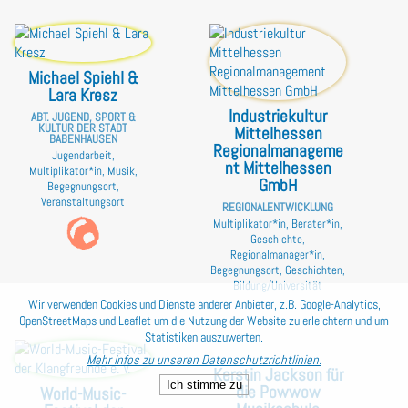
Michael Spiehl &
Lara Kresz
Industriekultur
ABT. JUGEND, SPORT &
KULTUR DER STADT
Mittelhessen
BABENHAUSEN
Regionalmanageme
Jugendarbeit,
nt Mittelhessen
Multiplikator*in, Musik,
GmbH
Begegnungsort,
Veranstaltungsort
REGIONALENTWICKLUNG
Multiplikator*in, Berater*in,
Geschichte,
Regionalmanager*in,
Begegnungsort, Geschichten,
Bildung/Universität
Wir verwenden Cookies und Dienste anderer Anbieter, z.B. Google-Analytics,
OpenStreetMaps und Leaflet um die Nutzung der Website zu erleichtern und um
Statistiken auszuwerten.
Mehr Infos zu unseren Datenschutzrichtlinien.
Kerstin Jackson für
Ich stimme zu
die Powwow
World-Music-