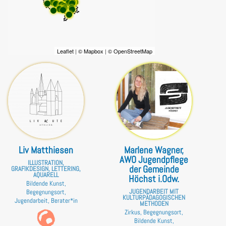
Leaflet
|
© Mapbox
|
© OpenStreetMap
Liv Matthiesen
Marlene Wagner,
AWO Jugendpflege
ILLUSTRATION,
der Gemeinde
GRAFIKDESIGN, LETTERING,
AQUARELL
Höchst i.Odw.
Bildende Kunst,
JUGENDARBEIT MIT
Begegnungsort,
KULTURPÄDAGOGISCHEN
Jugendarbeit, Berater*in
METHODEN
Zirkus, Begegnungsort,
Bildende Kunst,