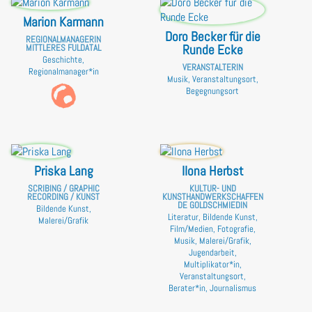
Marion Karmann
Doro Becker für die
REGIONALMANAGERIN
Runde Ecke
MITTLERES FULDATAL
Geschichte,
VERANSTALTERIN
Regionalmanager*in
Musik, Veranstaltungsort,
Begegnungsort
Priska Lang
Ilona Herbst
SCRIBING / GRAPHIC
KULTUR- UND
RECORDING / KUNST
KUNSTHANDWERKSCHAFFEN
DE GOLDSCHMIEDIN
Bildende Kunst,
Literatur, Bildende Kunst,
Malerei/Grafik
Film/Medien, Fotografie,
Musik, Malerei/Grafik,
Jugendarbeit,
Multiplikator*in,
Veranstaltungsort,
Berater*in, Journalismus