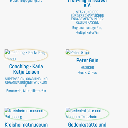
Musik, Begegnungsort
e.V.
STÄRKUNG DES
BÜRGERSCHAFTLICHEN
ENGAGEMENTS IN DER
REGION KASSEL
Regionalmanager*in,
Multiplikator*in
Peter Grün
Coaching - Karla
MUSIKER
Katja Leisen
Musik, Zirkus
SUPERVISION, COACHING UND
ORGANISATIONSENTWICKLUN
G
Berater*in, Multiplikator*in
Kreisheimatmuseum
Gedenkstätte und