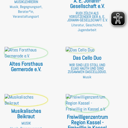
A. E. Johann-
MUSIKLEHRERIN
Gesellschaft e.V.
Musik, Begegnungsort,
Berater*in,
RUDI ZÜLCH ALS
Veranstaltungsort
VORSITZENDER DER A. E.
JOHANN-GESELLSCHAFT E.V.
Literatur, Geschichte,
Jugendarbeit
Das Cello Duo
Altes Forsthaus
WIR SIND LEO STOLL UND
Germerode e.V.
ELIAS HAUTH UND SIND
ZUSAMMEN DASCELLODUO.
Musik
Musikalisches
Beikraut
Freiwilligenzentrum
Region Kassel -
MUSIK
Freiwillig in Kassel