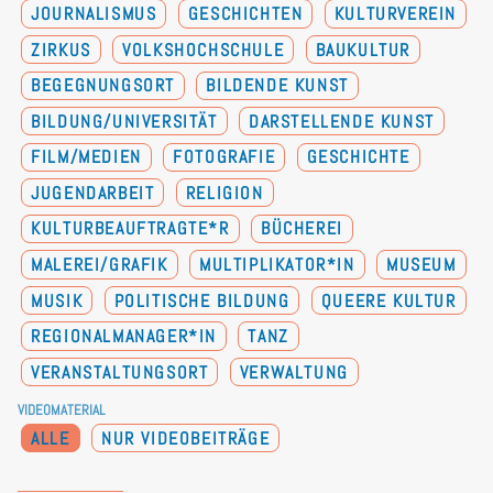
JOURNALISMUS
GESCHICHTEN
KULTURVEREIN
ZIRKUS
VOLKSHOCHSCHULE
BAUKULTUR
BEGEGNUNGSORT
BILDENDE KUNST
BILDUNG/UNIVERSITÄT
DARSTELLENDE KUNST
FILM/MEDIEN
FOTOGRAFIE
GESCHICHTE
JUGENDARBEIT
RELIGION
KULTURBEAUFTRAGTE*R
BÜCHEREI
MALEREI/GRAFIK
MULTIPLIKATOR*IN
MUSEUM
MUSIK
POLITISCHE BILDUNG
QUEERE KULTUR
REGIONALMANAGER*IN
TANZ
VERANSTALTUNGSORT
VERWALTUNG
VIDEOMATERIAL
ALLE
NUR VIDEOBEITRÄGE