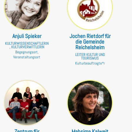
Anjuli Spieker
Jochen Rietdorf für
die Gemeinde
KULTURWISSENSCHAFTLERIN
Reichelsheim
, KULTURVERMITTLERIN
Begegnungsort,
LEITER KULTUR UND
Veranstaltungsort
TOURISMUS
Kulturbeauftragte*r
Zentrum für
Mahsima Kalweit