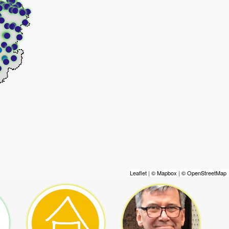
Leaflet
|
© Mapbox
|
© OpenStreetMap