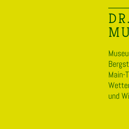
DR
MU
Museum
Bergst
Main-T
Wetter
und W