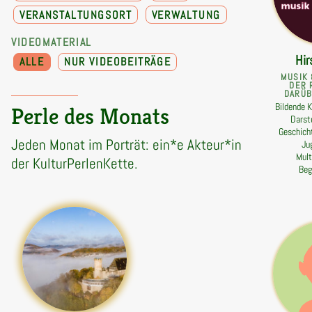
VERANSTALTUNGSORT
VERWALTUNG
VIDEOMATERIAL
Hir
ALLE
NUR VIDEOBEITRÄGE
MUSIK 
DER 
DARÜB
Bildende K
Perle des Monats
Darst
Geschicht
Jeden Monat im Porträt: ein*e Akteur*in
Ju
Mult
der KulturPerlenKette.
Beg