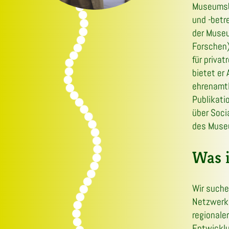
Museumsb
und -betr
der Museu
Forschen)
für priva
bietet er
ehrenamtl
Publikati
über Soci
des Muse
Was i
Wir suche
Netzwerke
regionaler
Entwicklu