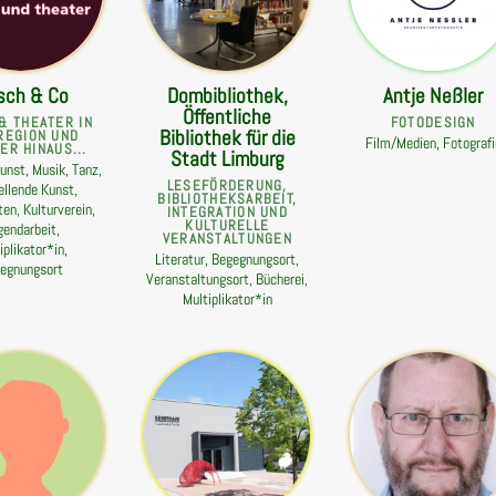
sch & Co
Dombibliothek,
Antje Neßler
Öffentliche
& THEATER IN
FOTODESIGN
Bibliothek für die
REGION UND
Film/Medien, Fotografi
ER HINAUS...
Stadt Limburg
unst, Musik, Tanz,
LESEFÖRDERUNG,
ellende Kunst,
BIBLIOTHEKSARBEIT,
en, Kulturverein,
INTEGRATION UND
KULTURELLE
gendarbeit,
VERANSTALTUNGEN
iplikator*in,
Literatur, Begegnungsort,
egnungsort
Veranstaltungsort, Bücherei,
Multiplikator*in