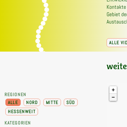
Kontakte 
Gebiet de
Austausch
ALLE V
weite
+
REGIONEN
−
ALLE
NORD
MITTE
SÜD
HESSENWEIT
KATEGORIEN