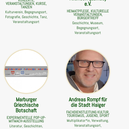
KONZERTE,
e.V.
VERANSTALTUNGEN, KURSE,
TANZEN
HEIMATPFLEGE, KULTURELLE
Kulturverein, Begegnungsort,
VERANSTALTUNGEN,
Fotografie, Geschichte, Tanz,
BÜRGERTREFF
Veranstaltungsort
Geschichte, Museum,
Begegnungsort,
Veranstaltungsort
Marburger
Andreas Rompf für
Griechische
die Stadt Haiger
Botschaft
FACHDIENSTLEITUNG KULTUR,
TOURISMUS, JUGEND, SPORT
EXPERIMENTELLE POP-UP-
Multiplikator*in, Verwaltung,
MITMACH-AUSSTELLUNG
Veranstaltungsort,
Literatur, Geschichten,