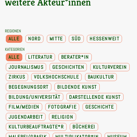
weitere Akteur*innen
REGIONEN
ALLE
NORD
MITTE
SÜD
HESSENWEIT
KATEGORIEN
ALLE
LITERATUR
BERATER*IN
JOURNALISMUS
GESCHICHTEN
KULTURVEREIN
ZIRKUS
VOLKSHOCHSCHULE
BAUKULTUR
BEGEGNUNGSORT
BILDENDE KUNST
BILDUNG/UNIVERSITÄT
DARSTELLENDE KUNST
FILM/MEDIEN
FOTOGRAFIE
GESCHICHTE
JUGENDARBEIT
RELIGION
KULTURBEAUFTRAGTE*R
BÜCHEREI
MALEREI/GRAFIK
MULTIPLIKATOR*IN
MUSEUM