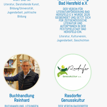
Bad Hersfeld e.V.
Literatur, Darstellende Kunst,
Bildung/Universität,
DER VEREIN FÜR
LITERATURFÖRDERUNG BAD
Jugendarbeit, politische
HERSFELD E.V. WURDE 2025
Bildung
GEGRÜNDET UND SETZT SICH
FÜR ZEITGENÖSSISCHE
LITERATUR UND
AUTOR*INNEN IN DER
FESTSPIELSTADT BAD
HERSFELD EIN.
Literatur, Kulturverein,
Jugendarbeit, Geschichten
Buchhandlung
Rasdorfer
Reinhard
Genusskultur
BUCHHANDLUNG, LESUNGEN,
DER VEREIN RASDORFER