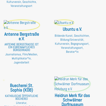
Kulturverein, Geschichte,
Veranstaltungsort
Ubuntu e.V.
Antenne Bergstraße
Bildende Kunst, Geschichten,
e.V.
Bildung/Universität,
Kulturverein, Begegnungsort,
ANTENNE BERGSTRASSE IST E
IN EHRENAMTLICHES B
Veranstaltungsort,
ÜRGERRADIO
Berater*in
Journalismus, Film/Medien,
Multiplikator*in,
Jugendarbeit
Buecherei St.
Sophia (KÖB)
Heidrun Merk für das
KATHOLISCHE ÖFFENTLICHE
BÜCHEREI
Schwälmer
Literatur,
Dorfmuseum