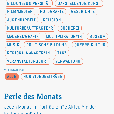
BILDUNG/UNIVERSITÄT
DARSTELLENDE KUNST
FILM/MEDIEN
FOTOGRAFIE
GESCHICHTE
JUGENDARBEIT
RELIGION
KULTURBEAUFTRAGTE*R
BÜCHEREI
MALEREI/GRAFIK
MULTIPLIKATOR*IN
MUSEUM
MUSIK
POLITISCHE BILDUNG
QUEERE KULTUR
REGIONALMANAGER*IN
TANZ
VERANSTALTUNGSORT
VERWALTUNG
VIDEOMATERIAL
ALLE
NUR VIDEOBEITRÄGE
Perle des Monats
Jeden Monat im Porträt: ein*e Akteur*in der
KulturPerlenKette.