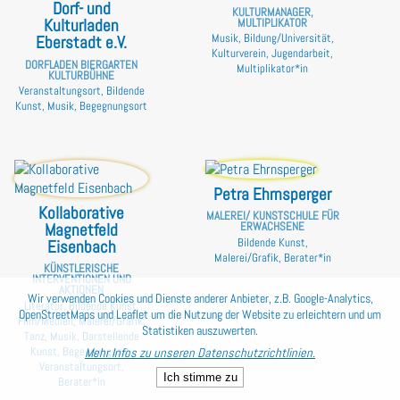
Dorf- und
KULTURMANAGER,
Kulturladen
MULTIPLIKATOR
Musik, Bildung/Universität,
Eberstadt e.V.
Kulturverein, Jugendarbeit,
DORFLADEN BIERGARTEN
Multiplikator*in
KULTURBÜHNE
Veranstaltungsort, Bildende
Kunst, Musik, Begegnungsort
Petra Ehrnsperger
Kollaborative
MALEREI/ KUNSTSCHULE FÜR
Magnetfeld
ERWACHSENE
Bildende Kunst,
Eisenbach
Malerei/Grafik, Berater*in
KÜNSTLERISCHE
INTERVENTIONEN UND
AKTIONEN
Wir verwenden Cookies und Dienste anderer Anbieter, z.B. Google-Analytics,
Literatur, Bildende Kunst,
OpenStreetMaps und Leaflet um die Nutzung der Website zu erleichtern und um
Film/Medien, Malerei/Grafik,
Statistiken auszuwerten.
Tanz, Musik, Darstellende
Kunst, Begegnungsort,
Mehr Infos zu unseren Datenschutzrichtlinien.
Veranstaltungsort,
Ich stimme zu
Berater*in