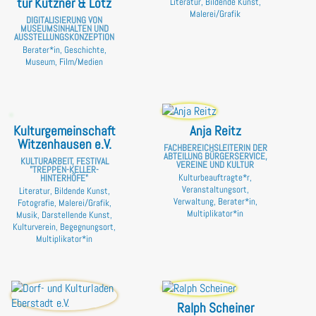
tur Kutzner & Lotz
Literatur, Bildende Kunst,
Malerei/Grafik
DIGITALISIERUNG VON
MUSEUMSINHALTEN UND
AUSSTELLUNGSKONZEPTION
Berater*in, Geschichte,
Museum, Film/Medien
Kulturgemeinschaft
Anja Reitz
Witzenhausen e.V.
FACHBEREICHSLEITERIN DER
ABTEILUNG BÜRGERSERVICE,
KULTURARBEIT, FESTIVAL
VEREINE UND KULTUR
"TREPPEN-KELLER-
Kulturbeauftragte*r,
HINTERHÖFE"
Veranstaltungsort,
Literatur, Bildende Kunst,
Verwaltung, Berater*in,
Fotografie, Malerei/Grafik,
Multiplikator*in
Musik, Darstellende Kunst,
Kulturverein, Begegnungsort,
Multiplikator*in
Ralph Scheiner