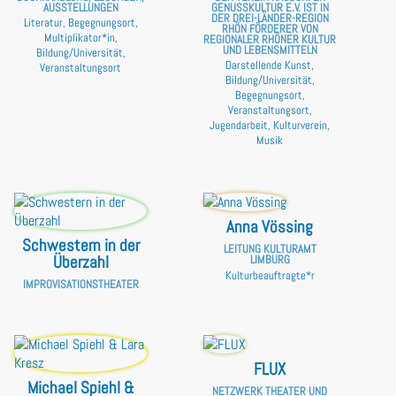
AUSSTELLUNGEN
GENUSSKULTUR E.V. IST IN
DER DREI-LÄNDER-REGION
Literatur, Begegnungsort,
RHÖN FÖRDERER VON
Multiplikator*in,
REGIONALER RHÖNER KULTUR
UND LEBENSMITTELN
Bildung/Universität,
Darstellende Kunst,
Veranstaltungsort
Bildung/Universität,
Begegnungsort,
Veranstaltungsort,
Jugendarbeit, Kulturverein,
Musik
Anna Vössing
Schwestern in der
LEITUNG KULTURAMT
Überzahl
LIMBURG
Kulturbeauftragte*r
IMPROVISATIONSTHEATER
FLUX
Michael Spiehl &
NETZWERK THEATER UND