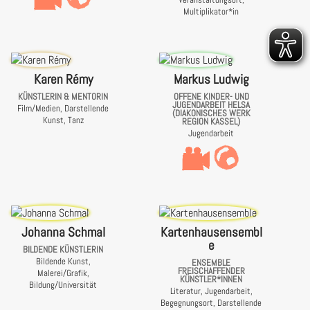
Multiplikator*in
Karen Rémy
Markus Ludwig
KÜNSTLERIN & MENTORIN
OFFENE KINDER- UND
JUGENDARBEIT HELSA
Film/Medien, Darstellende
(DIAKONISCHES WERK
Kunst, Tanz
REGION KASSEL)
Jugendarbeit
Johanna Schmal
Kartenhausensembl
e
BILDENDE KÜNSTLERIN
Bildende Kunst,
ENSEMBLE
FREISCHAFFENDER
Malerei/Grafik,
KÜNSTLER*INNEN
Bildung/Universität
Literatur, Jugendarbeit,
Begegnungsort, Darstellende