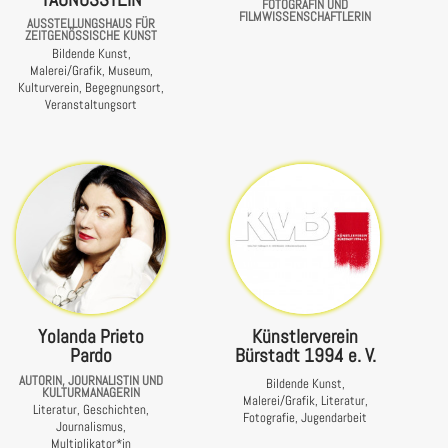
FOTOGRAFIN UND
FILMWISSENSCHAFTLERIN
AUSSTELLUNGSHAUS FÜR
ZEITGENÖSSISCHE KUNST
Bildende Kunst,
Malerei/Grafik, Museum,
Kulturverein, Begegnungsort,
Veranstaltungsort
Yolanda Prieto
Künstlerverein
Pardo
Bürstadt 1994 e. V.
AUTORIN, JOURNALISTIN UND
Bildende Kunst,
KULTURMANAGERIN
Malerei/Grafik, Literatur,
Literatur, Geschichten,
Fotografie, Jugendarbeit
Journalismus,
Multiplikator*in