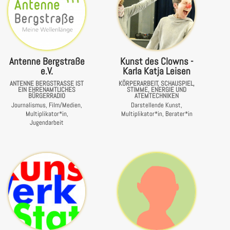
Antenne Bergstraße
Kunst des Clowns -
e.V.
Karla Katja Leisen
ANTENNE BERGSTRASSE IST E
KÖRPERARBEIT, SCHAUSPIEL,
IN EHRENAMTLICHES B
STIMME, ENERGIE UND
ÜRGERRADIO
ATEMTECHNIKEN
Journalismus, Film/Medien,
Darstellende Kunst,
Multiplikator*in,
Multiplikator*in, Berater*in
Jugendarbeit