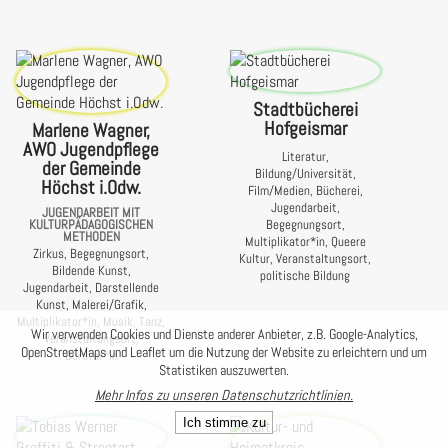
Stadtbücherei
Hofgeismar
Marlene Wagner,
AWO Jugendpflege
Literatur,
der Gemeinde
Bildung/Universität,
Höchst i.Odw.
Film/Medien, Bücherei,
Jugendarbeit,
JUGENDARBEIT MIT
KULTURPÄDAGOGISCHEN
Begegnungsort,
METHODEN
Multiplikator*in, Queere
Zirkus, Begegnungsort,
Kultur, Veranstaltungsort,
Bildende Kunst,
politische Bildung
Jugendarbeit, Darstellende
Kunst, Malerei/Grafik,
Multiplikator*in, Musik, Tanz,
Wir verwenden Cookies und Dienste anderer Anbieter, z.B. Google-Analytics,
Veranstaltungsort,
OpenStreetMaps und Leaflet um die Nutzung der Website zu erleichtern und um
Berater*in
Statistiken auszuwerten.
Mehr Infos zu unseren Datenschutzrichtlinien.
Ich stimme zu