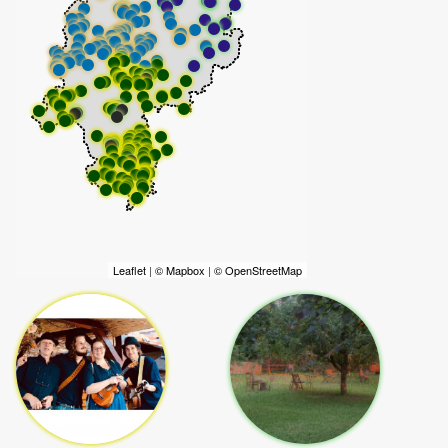
Leaflet
|
© Mapbox
|
© OpenStreetMap