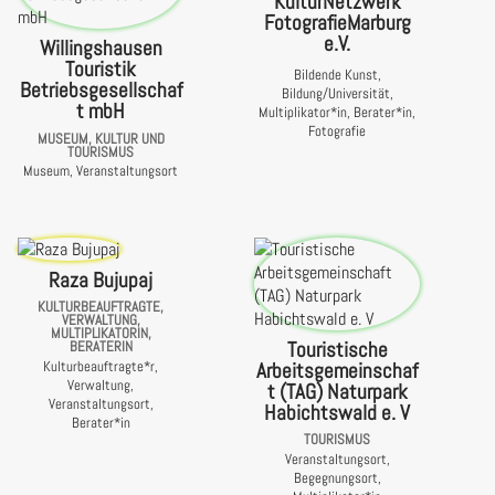
KulturNetzwerk
FotografieMarburg
e.V.
Willingshausen
Touristik
Bildende Kunst,
Betriebsgesellschaf
Bildung/Universität,
t mbH
Multiplikator*in, Berater*in,
Fotografie
MUSEUM, KULTUR UND
TOURISMUS
Museum, Veranstaltungsort
Raza Bujupaj
KULTURBEAUFTRAGTE,
VERWALTUNG,
MULTIPLIKATORIN,
Touristische
BERATERIN
Arbeitsgemeinschaf
Kulturbeauftragte*r,
Verwaltung,
t (TAG) Naturpark
Veranstaltungsort,
Habichtswald e. V
Berater*in
TOURISMUS
Veranstaltungsort,
Begegnungsort,