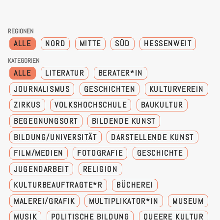
REGIONEN
ALLE
NORD
MITTE
SÜD
HESSENWEIT
KATEGORIEN
ALLE
LITERATUR
BERATER*IN
JOURNALISMUS
GESCHICHTEN
KULTURVEREIN
ZIRKUS
VOLKSHOCHSCHULE
BAUKULTUR
BEGEGNUNGSORT
BILDENDE KUNST
BILDUNG/UNIVERSITÄT
DARSTELLENDE KUNST
FILM/MEDIEN
FOTOGRAFIE
GESCHICHTE
JUGENDARBEIT
RELIGION
KULTURBEAUFTRAGTE*R
BÜCHEREI
MALEREI/GRAFIK
MULTIPLIKATOR*IN
MUSEUM
MUSIK
POLITISCHE BILDUNG
QUEERE KULTUR