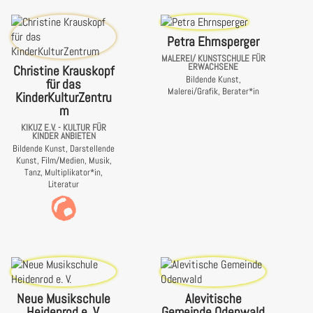
Petra Ehrnsperger
MALEREI/ KUNSTSCHULE FÜR
ERWACHSENE
Christine Krauskopf
Bildende Kunst,
für das
Malerei/Grafik, Berater*in
KinderKulturZentru
m
KIKUZ E.V. - KULTUR FÜR
KINDER ANBIETEN
Bildende Kunst, Darstellende
Kunst, Film/Medien, Musik,
Tanz, Multiplikator*in,
Literatur
Neue Musikschule
Alevitische
Heidenrod e. V.
Gemeinde Odenwald