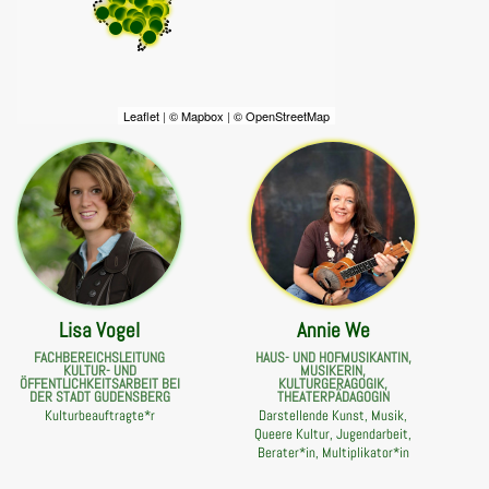
Leaflet
|
© Mapbox
|
© OpenStreetMap
Lisa Vogel
Annie We
FACHBEREICHSLEITUNG
HAUS- UND HOFMUSIKANTIN,
KULTUR- UND
MUSIKERIN,
ÖFFENTLICHKEITSARBEIT BEI
KULTURGERAGOGIK,
DER STADT GUDENSBERG
THEATERPÄDAGOGIN
Kulturbeauftragte*r
Darstellende Kunst, Musik,
Queere Kultur, Jugendarbeit,
Berater*in, Multiplikator*in