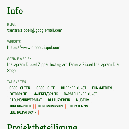
Info
EMAIL
tamara.zippel@googlemail.com
WEBSITE
https://www.dippelzippel.com
SOZIALE MEDIEN
Instagram Dippel Zippel
Instagram Tamara Zippel
Instagram Die
Segel
TÄTIGKEITEN
GESCHICHTEN
GESCHICHTE
BILDENDE KUNST
FILM/MEDIEN
FOTOGRAFIE
MALEREI/GRAFIK
DARSTELLENDE KUNST
BILDUNG/UNIVERSITÄT
KULTURVEREIN
MUSEUM
JUGENDARBEIT
BEGEGNUNGSORT
BERATER*IN
MULTIPLIKATOR*IN
Projektbeteiligung