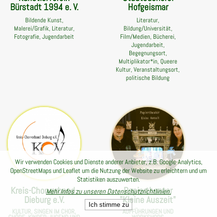
Bürstadt 1994 e. V.
Hofgeismar
Bildende Kunst,
Literatur,
Malerei/Grafik, Literatur,
Bildung/Universität,
Fotografie, Jugendarbeit
Film/Medien, Bücherei,
Jugendarbeit,
Begegnungsort,
Multiplikator*in, Queere
Kultur, Veranstaltungsort,
politische Bildung
Wir verwenden Cookies und Dienste anderer Anbieter, z.B. Google-Analytics,
OpenStreetMaps und Leaflet um die Nutzung der Website zu erleichtern und um
Statistiken auszuwerten.
Kreis-Chorverband-
Papiertheater
Mehr Infos zu unseren Datenschutzrichtlinien.
Dieburg e.V.
"Kleine Auszeit"
Ich stimme zu
KULTUR, SINGEN IM CHOR,
AUFFÜHRUNGEN UND