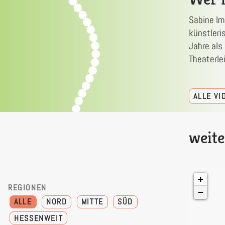
Sabine Im
künstleri
Jahre als
Theaterle
ALLE V
weite
+
REGIONEN
−
ALLE
NORD
MITTE
SÜD
HESSENWEIT