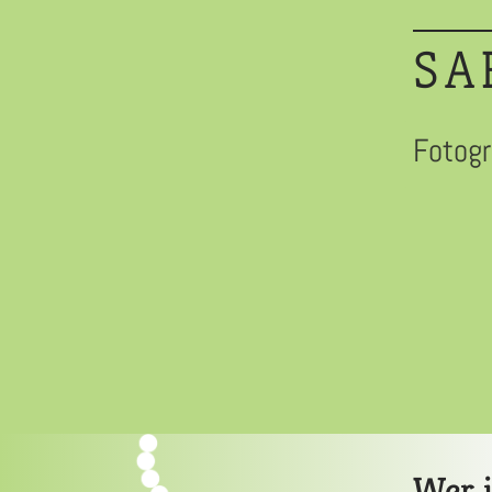
SA
Fotogr
Wer i