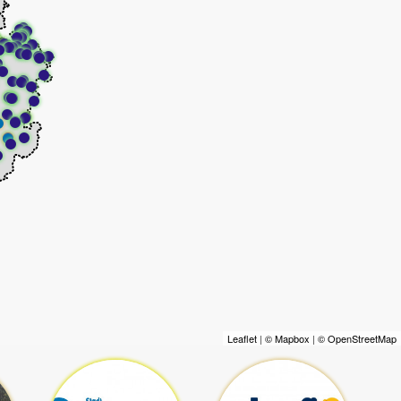
Leaflet
|
© Mapbox
|
© OpenStreetMap