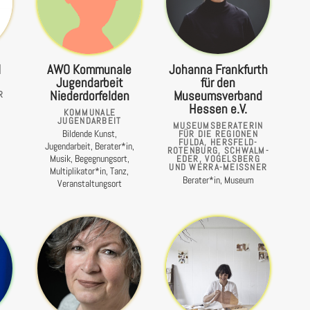
l
AWO Kommunale
Johanna Frankfurth
Jugendarbeit
für den
Niederdorfelden
Museumsverband
R
Hessen e.V.
KOMMUNALE
JUGENDARBEIT
MUSEUMSBERATERIN
Bildende Kunst,
FÜR DIE REGIONEN
FULDA, HERSFELD-
Jugendarbeit, Berater*in,
ROTENBURG, SCHWALM-
Musik, Begegnungsort,
EDER, VOGELSBERG
UND WERRA-MEISSNER
Multiplikator*in, Tanz,
Berater*in, Museum
Veranstaltungsort