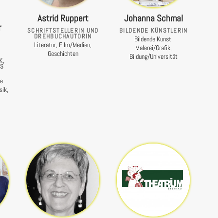
Astrid Ruppert
Johanna Schmal
r
SCHRIFTSTELLERIN UND
BILDENDE KÜNSTLERIN
DREHBUCHAUTORIN
Bildende Kunst,
Literatur, Film/Medien,
Malerei/Grafik,
Geschichten
Bildung/Universität
K,
ES
.
de
sik,