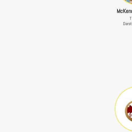
McKenn
T
Darst