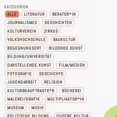
KATEGORIEN
ALLE
LITERATUR
BERATER*IN
JOURNALISMUS
GESCHICHTEN
KULTURVEREIN
ZIRKUS
VOLKSHOCHSCHULE
BAUKULTUR
BEGEGNUNGSORT
BILDENDE KUNST
BILDUNG/UNIVERSITÄT
DARSTELLENDE KUNST
FILM/MEDIEN
FOTOGRAFIE
GESCHICHTE
JUGENDARBEIT
RELIGION
KULTURBEAUFTRAGTE*R
BÜCHEREI
MALEREI/GRAFIK
MULTIPLIKATOR*IN
MUSEUM
MUSIK
POLITISCHE BILDUNG
QUEERE KULTUR