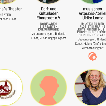
a´s Theater
Dorf- und
musisches
Kulturladen
Artpraxis-Atelie
HEATER
Eberstadt e.V.
Ulrike Lentz
ellende Kunst
DORFLADEN
IM ATELIER DER
BIERGARTEN
FLÖTISTIN ULRIKE
KULTURBÜHNE
LENTZ FINDEN MUSI
KUNST UND OFFEN
Veranstaltungsort, Bildende
SEIN IHREN PLATZ
Kunst, Musik, Begegnungsort
Begegnungsort, Bilden
Kunst, Malerei/Grafik, Mu
Veranstaltungsort