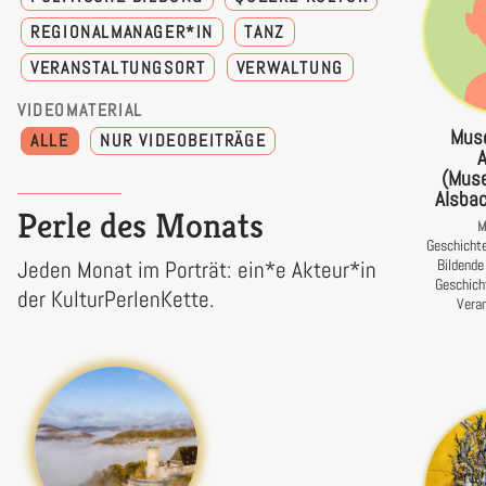
REGIONALMANAGER*IN
TANZ
VERANSTALTUNGSORT
VERWALTUNG
VIDEOMATERIAL
Muse
ALLE
NUR VIDEOBEITRÄGE
(Mus
Alsbac
Perle des Monats
Geschicht
Bildende
Jeden Monat im Porträt: ein*e Akteur*in
Geschich
der KulturPerlenKette.
Vera