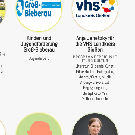
Kinder- und
Anja Janetzky für
Jugendförderung
die VHS Landkreis
Groß-Bieberau
Gießen
,
RIN
PROGRAMMBEREICHSLE
Jugendarbeit
,
ITUNG KULTUR
n,
Literatur, Bildende Kunst,
ion,
Film/Medien, Fotografie,
Malerei/Grafik, Musik,
Bildung/Universität,
Begegnungsort,
Multiplikator*in,
Volkshochschule