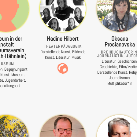
um in der
Nadine Hilbert
Oksana
Anstalt
Prosianovska
THEATERPÄDAGOGIK
eumsverein
Darstellende Kunst, Bildende
DREHBUCHAUTORIN
h-Hähnlein)
JOURNALISTIN, AUTO
Kunst, Literatur, Musik
Literatur, Geschichten
MUSEUM
Geschichte, Film/Medie
en, Begegnungsort,
Darstellende Kunst, Relig
 Kunst, Museum,
Journalismus,
te, Jugendarbeit,
Multiplikator*in
nstaltungsort