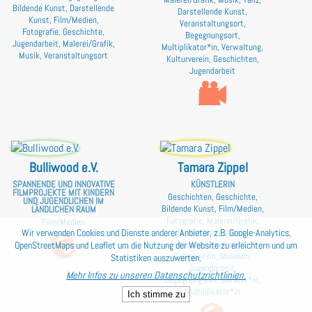
Bildende Kunst, Darstellende
Darstellende Kunst,
Kunst, Film/Medien,
Veranstaltungsort,
Fotografie, Geschichte,
Begegnungsort,
Jugendarbeit, Malerei/Grafik,
Multiplikator*in, Verwaltung,
Musik, Veranstaltungsort
Kulturverein, Geschichten,
Jugendarbeit
Bulliwood e.V.
Tamara Zippel
SPANNENDE UND INNOVATIVE
KÜNSTLERIN
FILMPROJEKTE MIT KINDERN
Geschichten, Geschichte,
UND JUGENDLICHEN IM
Bildende Kunst, Film/Medien,
LÄNDLICHEN RAUM
Fotografie, Malerei/Grafik,
Film/Medien
Darstellende Kunst,
Wir verwenden Cookies und Dienste anderer Anbieter, z.B. Google-Analytics,
Bildung/Universität,
OpenStreetMaps und Leaflet um die Nutzung der Website zu erleichtern und um
Kulturverein, Museum,
Statistiken auszuwerten.
Jugendarbeit,
Mehr Infos zu unseren Datenschutzrichtlinien.
Begegnungsort, Berater*in,
Multiplikator*in
Ich stimme zu