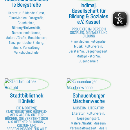
le Bergstraße
Indimaj.
Gesellschaft für
Literatur, Bildende Kunst,
Bildung & Soziales
Film/Medien, Fotografie,
e.V. Kassel
Geschichte,
Bildung/Universität,
PROJEKTE IM BEREICH
Darstellende Kunst,
SOZIALES, DIGITALES UND
BILDUNG
Malerei/Grafik, Geschichten,
Film/Medien, Fotografie,
Tanz, politische Bildung,
Musik, Kulturverein,
Musik, Verwaltung,
Berater*in, Begegnungsort,
Volkshochschule
Multiplikator*in,
Jugendarbeit
Stadtbibliothek
Schauenburger
Hünfeld
Märchenwache
DIE MODERNE
MUSEUM, LITERATUR
STADTBIBLIOTHEK HÜNFELD-
Literatur, Kulturverein,
MEHR ALS EIN ORT FÜR
Begegnungsort,
BÜCHER. SIE VERSTEHT SICH
ALS OFFENER BILDUNGS-,
Malerei/Grafik, Museum,
KULTUR- UND
Veranstaltungsort, Musik
BEGEGNUNGSORT FÜR ALLE