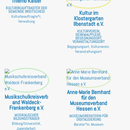
Thiemo Kaiser
KULTURBEAUFTRAGTER DER
GEMEINDE BREITSCHEID
Kultur im
Kulturbeauftragte*r,
Klostergarten
Verwaltung
Ilbenstadt e.V.
KULTURVEREIN,
DENKMALPFLEGE,
BEGEGNUNGSORT,
VERANSTALTUNGSORT
Begegnungsort, Kulturverein,
Veranstaltungsort
Anne-Marie Bernhard
Musikschulkreisverb
für den
and Waldeck-
Museumsverband
Frankenberg e.V.
Hessen e.V.
MUSIKALISCHER
MUSEUMSBERATERIN FÜR
BILDUNGSTRÄGER
DIGITALISIERUNG
Bildung/Universität,
Berater*in, Museum
Jugendarbeit,