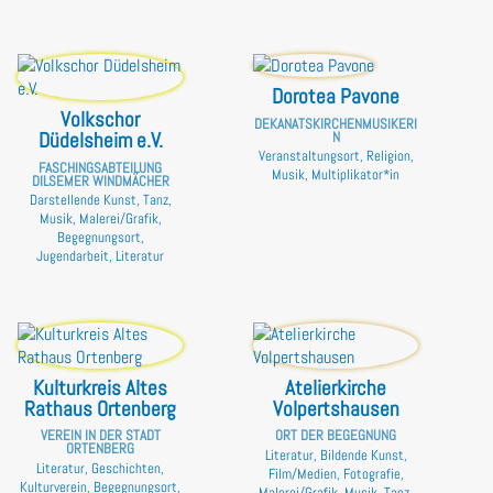
Dorotea Pavone
Volkschor
DEKANATSKIRCHENMUSIKERI
Düdelsheim e.V.
N
Veranstaltungsort, Religion,
FASCHINGSABTEILUNG
Musik, Multiplikator*in
DILSEMER WINDMÄCHER
Darstellende Kunst, Tanz,
Musik, Malerei/Grafik,
Begegnungsort,
Jugendarbeit, Literatur
Kulturkreis Altes
Atelierkirche
Rathaus Ortenberg
Volpertshausen
VEREIN IN DER STADT
ORT DER BEGEGNUNG
ORTENBERG
Literatur, Bildende Kunst,
Literatur, Geschichten,
Film/Medien, Fotografie,
Kulturverein, Begegnungsort,
Malerei/Grafik, Musik, Tanz,