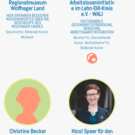
Regionalmuseum
Arbeitsloseninitiativ
Wolfhager Land
e im Lahn-Dill-Kreis
e.V. - WALI
HIER ERFAHREN BESUCHER
WISSENSWERTES ÜBER DIE
KULTURARBEIT,
GESCHICHTE DES
GESUNDHEITSFÖRDERUNG,
WOLFHAGER LANDES.
BERATUNG,
Geschichte, Bildende Kunst,
ARBEITSMARKTINTEGRATION
Museum
Berater*in, Darstellende
Kunst, Multiplikator*in,
Bildende Kunst
Christine Becker
Nicol Speer für den