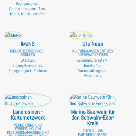
Begegnungsort,
Veranstaltungsort, Tanz,
Musik, Multiplikator*in
IMeNS
Ute Naas
BIBLIOTHEKSSERVICE -
KULTURMANAGEMENT DES
SCHULEN
ODENWALDKREISES
Literatur,
Kulturbeauftragte*r,
Bildung/Universität,
Berater*in,
Begegnungsort, Bücherei
Veranstaltungsort,
Verwaltung
Landrosinen -
Marina Saurwein für
Kulturnetzwerk
den Schwalm-Eder-
Kreis
VERNETZUNG UND
FÖRDERUNG VON
KULTUR- UND
KULTURSCHAFFENDEN UND
PARTNERSCHAFTS­