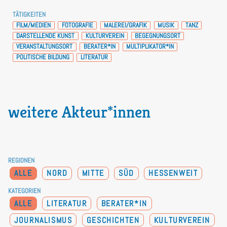
TÄTIGKEITEN
FILM/MEDIEN
FOTOGRAFIE
MALEREI/GRAFIK
MUSIK
TANZ
DARSTELLENDE KUNST
KULTURVEREIN
BEGEGNUNGSORT
VERANSTALTUNGSORT
BERATER*IN
MULTIPLIKATOR*IN
POLITISCHE BILDUNG
LITERATUR
weitere Akteur*innen
REGIONEN
ALLE
NORD
MITTE
SÜD
HESSENWEIT
KATEGORIEN
ALLE
LITERATUR
BERATER*IN
JOURNALISMUS
GESCHICHTEN
KULTURVEREIN