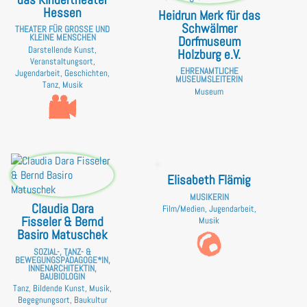
Hessen
Heidrun Merk für das
Schwälmer
THEATER FÜR GROSSE UND K
LEINE MENSCHEN
Dorfmuseum
Darstellende Kunst,
Holzburg e.V.
Veranstaltungsort,
EHRENAMTLICHE
Jugendarbeit, Geschichten,
MUSEUMSLEITERIN
Tanz, Musik
Museum
Elisabeth Flämig
MUSIKERIN
Claudia Dara
Film/Medien, Jugendarbeit,
Fisseler & Bernd
Musik
Basiro Matuschek
SOZIAL-, TANZ- &
BEWEGUNGSPÄDAGOGE*IN,
INNENARCHITEKTIN,
BAUBIOLOGIN
Tanz, Bildende Kunst, Musik,
Begegnungsort, Baukultur