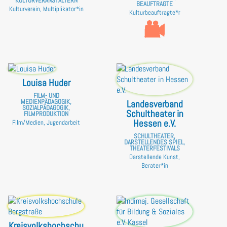
KULTURVERANSTALTERN
BEAUFTRAGTE
Kulturverein, Multiplikator*in
Kulturbeauftragte*r
Louisa Huder
FILM- UND
MEDIENPÄDAGOGIK,
Landesverband
SOZIALPÄDAGOGIK,
Schultheater in
FILMPRODUKTION
Hessen e.V.
Film/Medien, Jugendarbeit
SCHULTHEATER,
DARSTELLENDES SPIEL,
THEATERFESTIVALS
Darstellende Kunst,
Berater*in
Kreisvolkshochschu