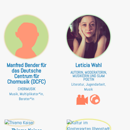
Manfred Bender für
Leticia Wahl
das Deutsche
AUTORIN, MODERATORIN,
Centrum für
MUSIKERIN UND SLAM
POETIN
Chormusik (DCFC)
Literatur, Jugendarbeit,
CHORMUSIK
Musik
Musik, Multiplikator*in,
Berater*in